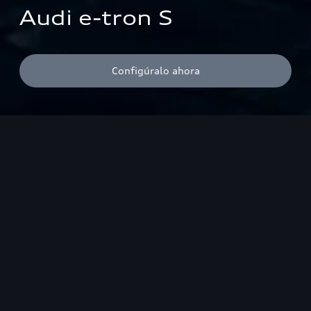
Audi e-tron S
Configúralo ahora
¹Consumo combinado¹ en kWh/100 km: 26.0-24.6 (NEDC); 28.1-
25.8 (WLTP); emisiones combinadas de CO₂¹ en g/km: 0. <br>
¹Las cifras de consumo eléctrico y de emisiones de CO₂ indicadas
en los rangos dependen del equipamiento seleccionado para el
vehículo.
Destacados
Valores de rendimiento
Carga