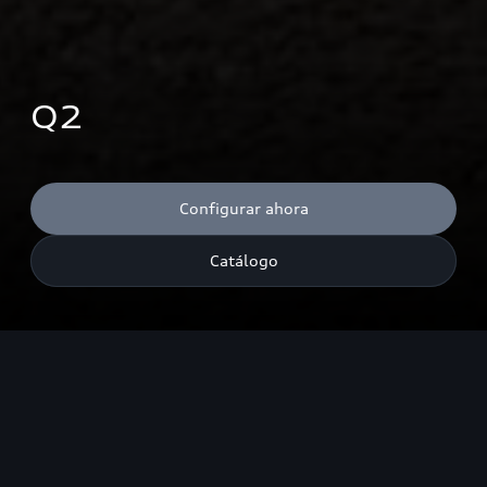
Q2
Configurar ahora
Catálogo
Emisiones CO₂ combinadas¹: 182-123 g/km (WLTP); Consumo de
combustible combinado¹: 8,0-4,7 l/100 km (WLTP). Para el
vehículo, sólo están disponibles los valores de consumo y
emisiones según WLTP y no según NEDC.