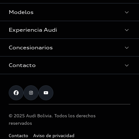
Modelos
Experiencia Audi
Ver Modelos
Concesionarios
Historia
Audi Innovación
Contacto
Servicio Post Venta
Tecnologia quattro®
Accesorios originales Audi®
Atención al cliente
Audi Motorsport
Citas
Noticias
Actividad de Servicio
© 2025 Audi Bolivia. Todos los derechos
Llamado a revisión airbag Takata
reservados
Contacto
Aviso de privacidad