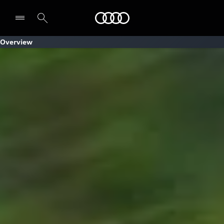
Audi
Overview
Select dealer