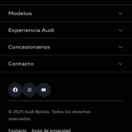
Modelos
Experiencia Audi
Ver Modelos
Concesionarios
Historia
Audi Innovación
Contacto
Servicio Post Venta
Tecnologia quattro®
Accesorios originales Audi®
Atención al cliente
Audi Motorsport
Citas
Noticias
Actividad de Servicio
© 2025 Audi Bolivia. Todos los derechos
Llamado a revisión airbag Takata
reservados
Contacto
Aviso de privacidad