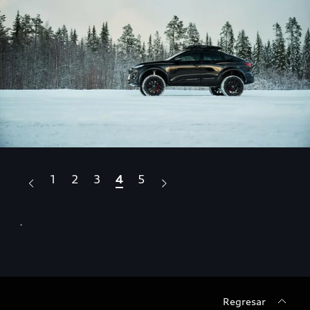
1
2
3
4
5
.
.
Regresar