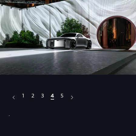
1
2
3
4
5
.
.